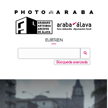
ES
EU
|
|
EN
Búsqueda avanzada