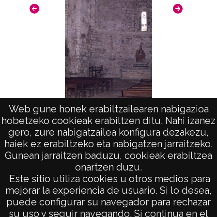
Arte 
Web gune honek erabiltzailearen nabigazioa
Arte en Huesca: Hecho
hobetzeko cookieak erabiltzen ditu. Nahi izanez
gero, zure nabigatzailea konfigura dezakezu,
haiek ez erabiltzeko eta nabigatzen jarraitzeko.
Gunean jarraitzen baduzu, cookieak erabiltzea
onartzen duzu.
AVISO LEGAL
Este sitio utiliza cookies u otros medios para
POLÍTICA DE PRIVACIDAD
mejorar la experiencia de usuario. Si lo desea,
puede configurar su navegador para rechazar
ACCESIBILIDAD
su uso y seguir navegando. Si continua en el