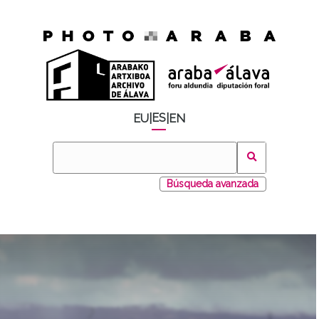
ES
EU
|
|
EN
Búsqueda avanzada