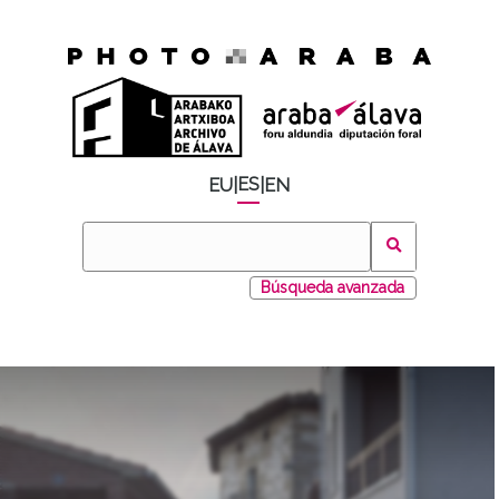
ES
EU
|
|
EN
Búsqueda avanzada