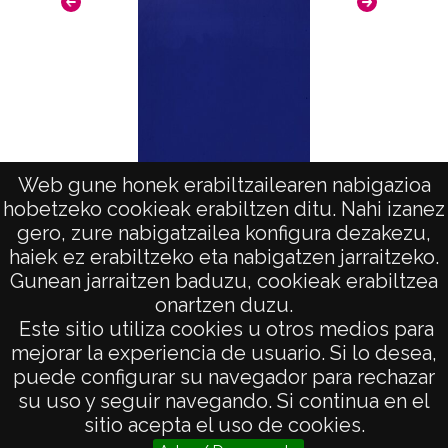
Web gune honek erabiltzailearen nabigazioa
hobetzeko cookieak erabiltzen ditu. Nahi izanez
Fantasía en Alava: Villanañe
gero, zure nabigatzailea konfigura dezakezu,
haiek ez erabiltzeko eta nabigatzen jarraitzeko.
Gunean jarraitzen baduzu, cookieak erabiltzea
onartzen duzu.
AVISO LEGAL
Este sitio utiliza cookies u otros medios para
POLÍTICA DE PRIVACIDAD
mejorar la experiencia de usuario. Si lo desea,
puede configurar su navegador para rechazar
ACCESIBILIDAD
su uso y seguir navegando. Si continua en el
ATENCIÓN CIUDADANA
sitio acepta el uso de cookies.