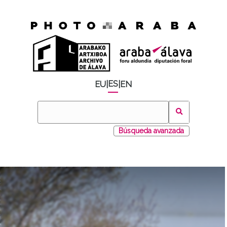
ES
EU
|
|
EN
Búsqueda avanzada