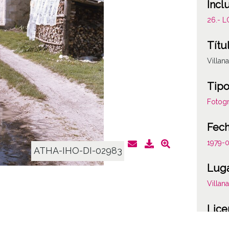
Incl
26.- 
Títu
Villan
Tipo
Fotogr
Fec
1979-
ATHA-IHO-DI-02983
Lug
Villan
Lice
CC BY