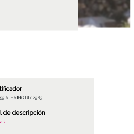
tificador
59.ATHA.IHO.DI.02983
l de descripción
afía