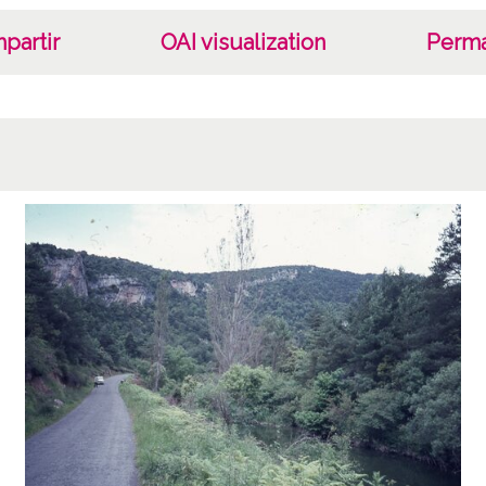
partir
OAI visualization
Perma