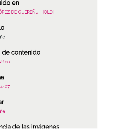
uido en
LÓPEZ DE GUEREÑU IHOLDI
lo
añe
 de contenido
áfico
ha
04-07
ar
añe
ncia de las imágenes
-NC-SA 4.0