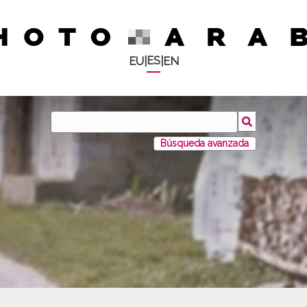
ES
EU
|
|
EN
Búsqueda avanzada