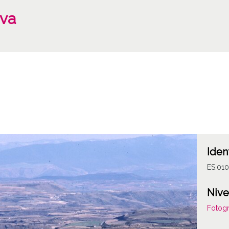
ava
Iden
ES.010
Nive
Fotogr