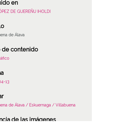
uido en
LÓPEZ DE GUEREÑU IHOLDI
lo
uena de Álava
 de contenido
áfico
ha
04-13
ar
uena de Álava / Eskuernaga / Villabuena
ncia de las imágenes
-NC-SA 4.0