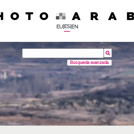
ES
EU
|
|
EN
Búsqueda avanzada