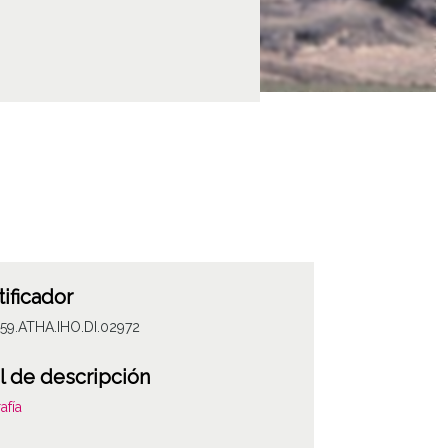
tificador
59.ATHA.IHO.DI.02972
l de descripción
afía