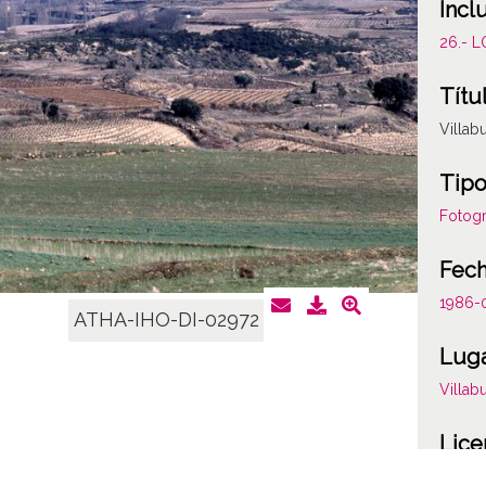
Incl
26.- 
Títu
Villab
Tipo
Fotogr
Fec
1986-
ATHA-IHO-DI-02972
Lug
Villab
Lice
CC BY