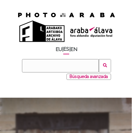
ES
EU
|
|
EN
Búsqueda avanzada