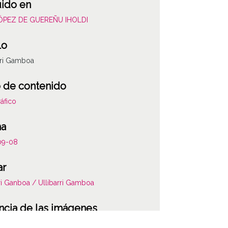
uido en
LÓPEZ DE GUEREÑU IHOLDI
lo
rri Gamboa
 de contenido
áfico
ha
09-08
ar
ri Ganboa / Ullíbarri Gamboa
ncia de las imágenes
-NC-SA 4.0