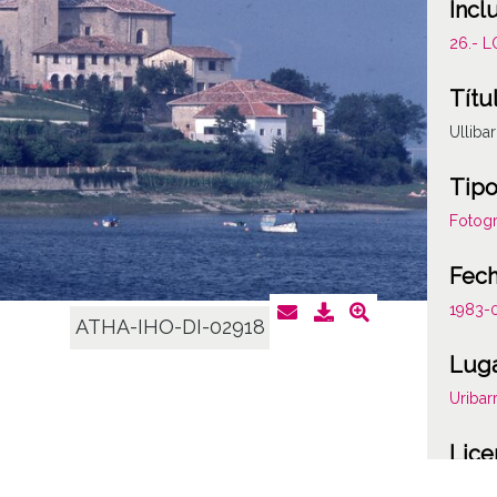
Incl
26.- 
Títu
Ulliba
Tipo
Fotogr
Fec
1983-
ATHA-IHO-DI-02918
Lug
Uribar
Lice
CC BY