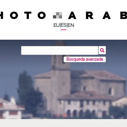
ES
EU
|
|
EN
Búsqueda avanzada