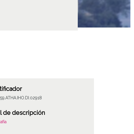
tificador
59.ATHA.IHO.DI.02918
l de descripción
afía