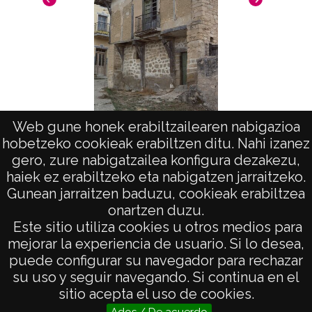
Web gune honek erabiltzailearen nabigazioa
hobetzeko cookieak erabiltzen ditu. Nahi izanez
Tuyo
gero, zure nabigatzailea konfigura dezakezu,
haiek ez erabiltzeko eta nabigatzen jarraitzeko.
Gunean jarraitzen baduzu, cookieak erabiltzea
onartzen duzu.
AVISO LEGAL
Este sitio utiliza cookies u otros medios para
POLÍTICA DE PRIVACIDAD
mejorar la experiencia de usuario. Si lo desea,
puede configurar su navegador para rechazar
ACCESIBILIDAD
su uso y seguir navegando. Si continua en el
ATENCIÓN CIUDADANA
sitio acepta el uso de cookies.
Ados / De acuerdo