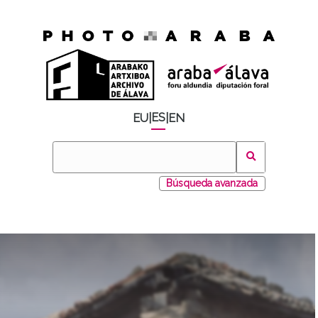
ES
EU
|
|
EN
Búsqueda avanzada