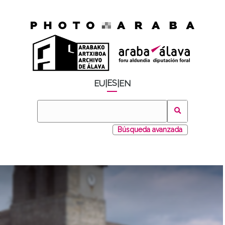
ES
EU
|
|
EN
Búsqueda avanzada