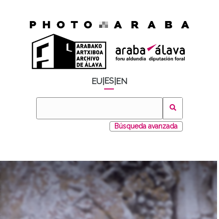
ES
EU
|
|
EN
Búsqueda avanzada