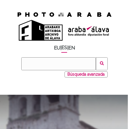
ES
EU
|
|
EN
Búsqueda avanzada