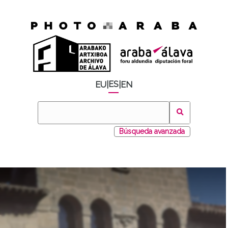
ES
EU
|
|
EN
Búsqueda avanzada