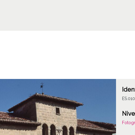
Iden
ES.010
Nive
Fotogr