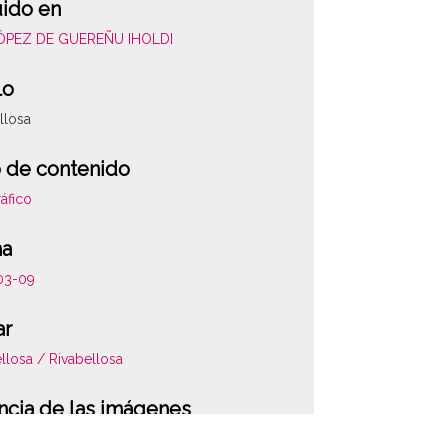
uido en
LÓPEZ DE GUEREÑU IHOLDI
lo
llosa
 de contenido
áfico
ha
03-09
ar
llosa / Rivabellosa
ncia de las imágenes
-NC-SA 4.0