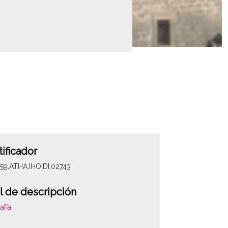
tificador
59.ATHA.IHO.DI.02743
l de descripción
afía