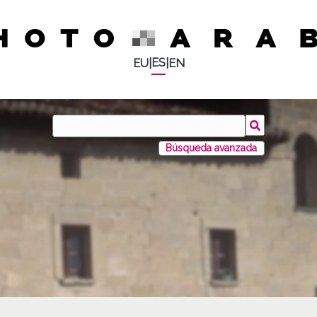
ES
EU
|
|
EN
Búsqueda avanzada