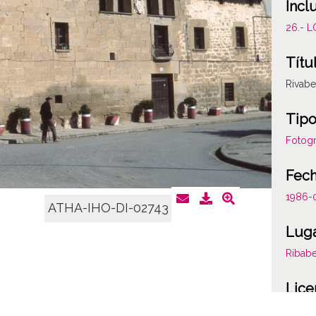
Incl
26.- 
Títu
Rivabe
Tipo
Fotogr
Fec
1986-
ATHA-IHO-DI-02743
Lug
Ribabe
Lice
CC BY