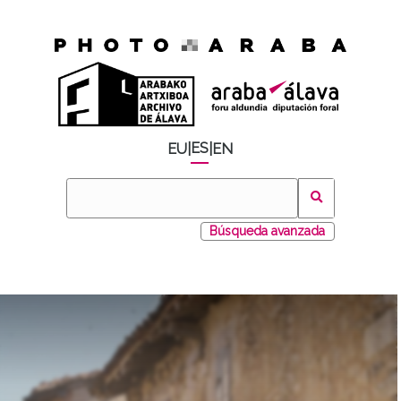
ES
EU
|
|
EN
Búsqueda avanzada