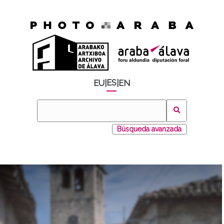
ES
EU
|
|
EN
Búsqueda avanzada