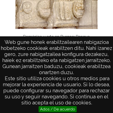
Románico y arte en Burgos: Pangua
Web gune honek erabiltzailearen nabigazioa
hobetzeko cookieak erabiltzen ditu. Nahi izanez
gero, zure nabigatzailea konfigura dezakezu,
haiek ez erabiltzeko eta nabigatzen jarraitzeko.
Gunean jarraitzen baduzu, cookieak erabiltzea
onartzen duzu.
AVISO LEGAL
Este sitio utiliza cookies u otros medios para
POLÍTICA DE PRIVACIDAD
mejorar la experiencia de usuario. Si lo desea,
puede configurar su navegador para rechazar
ACCESIBILIDAD
su uso y seguir navegando. Si continua en el
ATENCIÓN CIUDADANA
sitio acepta el uso de cookies.
Ados / De acuerdo