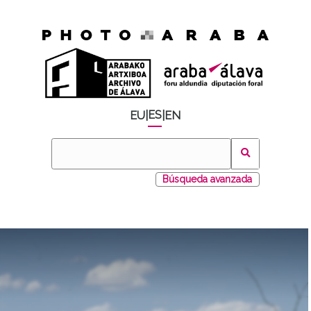
ES
EU
|
|
EN
Búsqueda avanzada