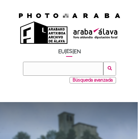
ES
EU
|
|
EN
Búsqueda avanzada