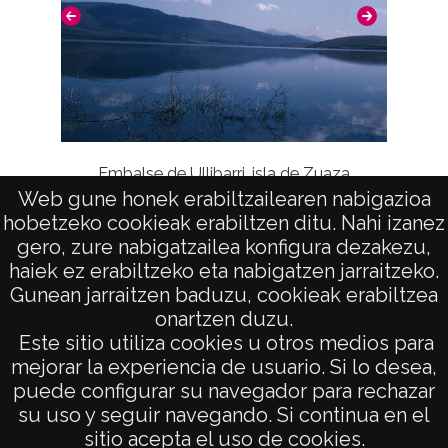
Embalse de Ullibarri, isla de Zuaza
Web gune honek erabiltzailearen nabigazioa
hobetzeko cookieak erabiltzen ditu. Nahi izanez
gero, zure nabigatzailea konfigura dezakezu,
haiek ez erabiltzeko eta nabigatzen jarraitzeko.
Gunean jarraitzen baduzu, cookieak erabiltzea
onartzen duzu.
AVISO LEGAL
Este sitio utiliza cookies u otros medios para
POLÍTICA DE PRIVACIDAD
mejorar la experiencia de usuario. Si lo desea,
puede configurar su navegador para rechazar
ACCESIBILIDAD
su uso y seguir navegando. Si continua en el
ATENCIÓN CIUDADANA
sitio acepta el uso de cookies.