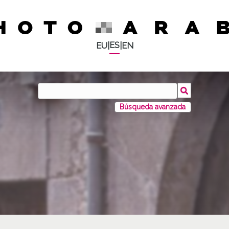
ES
EU
|
|
EN
Búsqueda avanzada