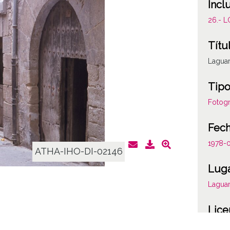
Incl
26.- 
Títu
Laguar
Tipo
Fotogr
Fec
1978-
ATHA-IHO-DI-02146
Lug
Laguar
Lice
CC BY