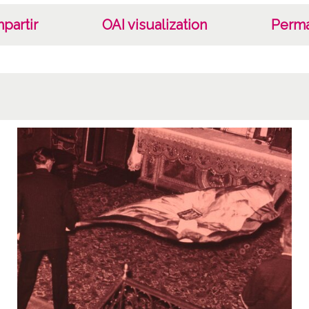
partir
OAI visualization
Perma