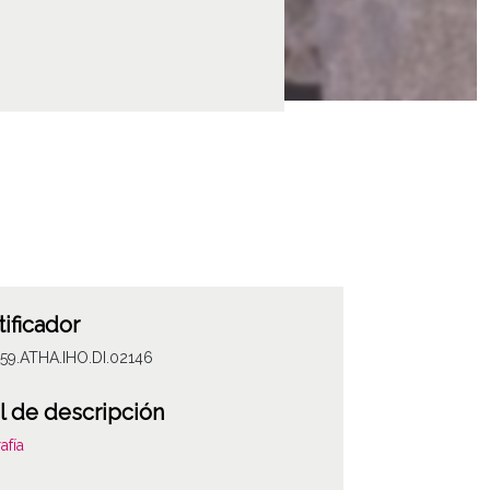
tificador
59.ATHA.IHO.DI.02146
l de descripción
afía