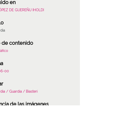
uido en
LÓPEZ DE GUEREÑU IHOLDI
lo
dia
 de contenido
áfico
ha
06-00
ar
dia / Guardia / Biasteri
ncia de las imágenes
-NC-SA 4.0