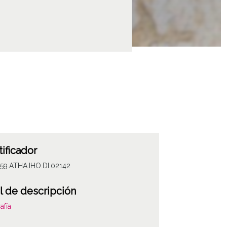
tificador
59.ATHA.IHO.DI.02142
l de descripción
afía