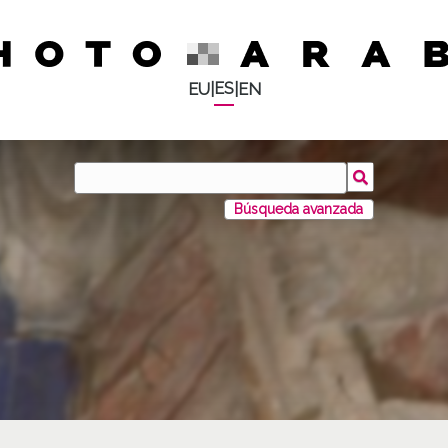
ES
EU
|
|
EN
Búsqueda avanzada