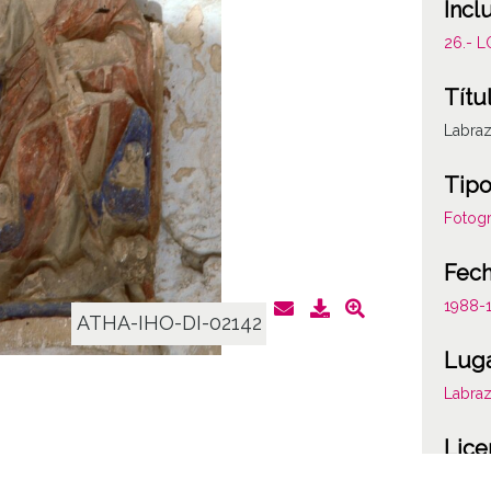
Incl
26.- 
Títu
Labra
Tipo
Fotogr
Fec
1988-
ATHA-IHO-DI-02142
Lug
Labra
Lice
CC BY