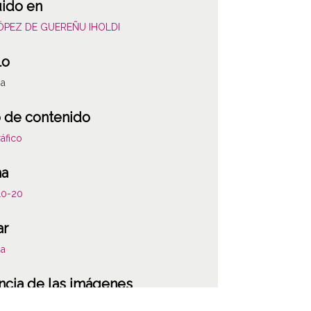
uido en
LÓPEZ DE GUEREÑU IHOLDI
lo
za
 de contenido
áfico
ha
10-20
ar
za
ncia de las imágenes
-NC-SA 4.0