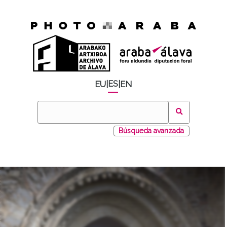
ES
EU
|
|
EN
Búsqueda avanzada