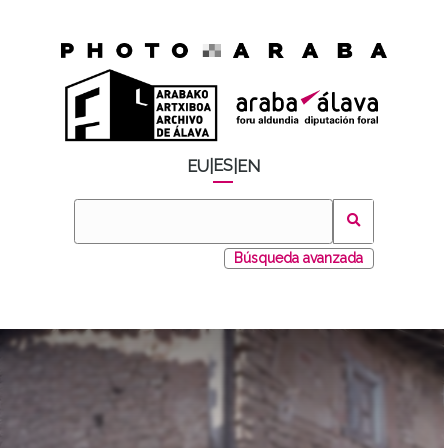
ES
EU
|
|
EN
Búsqueda avanzada