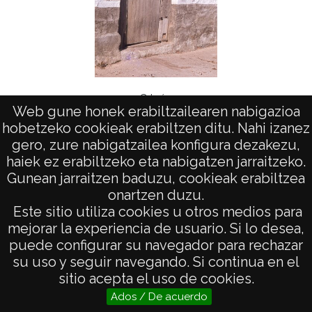
Cripán
Web gune honek erabiltzailearen nabigazioa
hobetzeko cookieak erabiltzen ditu. Nahi izanez
gero, zure nabigatzailea konfigura dezakezu,
haiek ez erabiltzeko eta nabigatzen jarraitzeko.
Gunean jarraitzen baduzu, cookieak erabiltzea
onartzen duzu.
AVISO LEGAL
Este sitio utiliza cookies u otros medios para
POLÍTICA DE PRIVACIDAD
mejorar la experiencia de usuario. Si lo desea,
puede configurar su navegador para rechazar
ACCESIBILIDAD
su uso y seguir navegando. Si continua en el
ATENCIÓN CIUDADANA
sitio acepta el uso de cookies.
Ados / De acuerdo