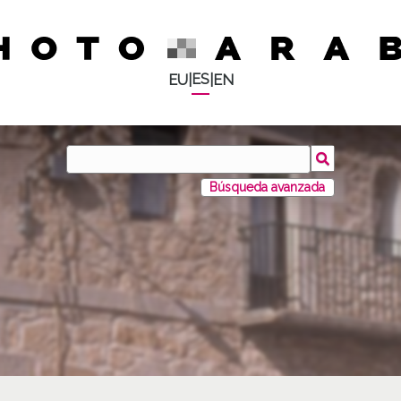
ES
EU
|
|
EN
Búsqueda avanzada