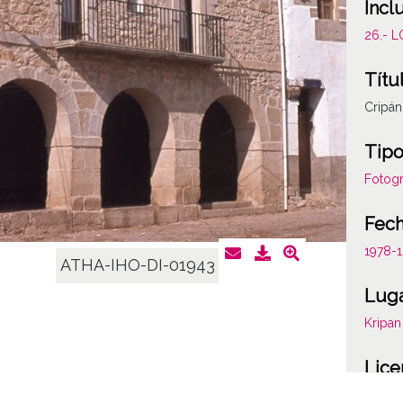
Incl
26.- 
Títu
Cripán
Tipo
Fotogr
Fec
1978-
ATHA-IHO-DI-01943
Lug
Kripan
Lice
CC BY