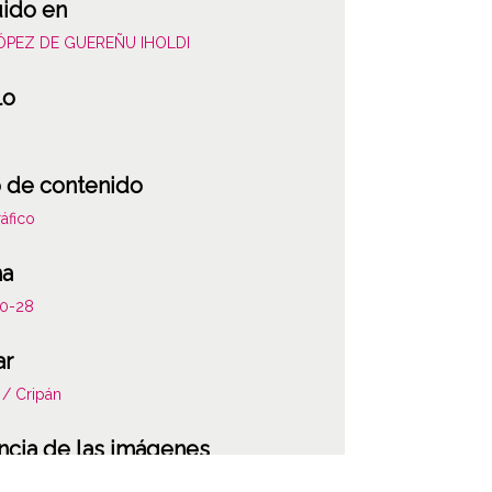
uido en
LÓPEZ DE GUEREÑU IHOLDI
lo
 de contenido
áfico
ha
10-28
ar
 / Cripán
ncia de las imágenes
-NC-SA 4.0