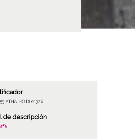
tificador
59.ATHA.IHO.DI.01926
l de descripción
afía