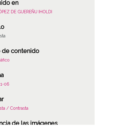
uido en
LÓPEZ DE GUEREÑU IHOLDI
lo
sta
 de contenido
áfico
ha
11-06
ar
sta / Contrasta
ncia de las imágenes
-NC-SA 4.0