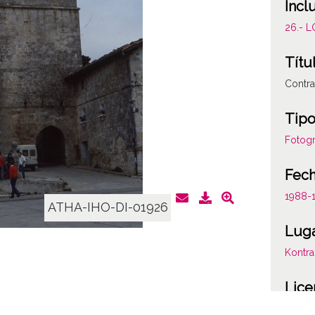
Incl
26.- 
Títu
Contra
Tipo
Fotogr
Fec
1988-
ATHA-IHO-DI-01926
Lug
Kontra
Lice
CC BY