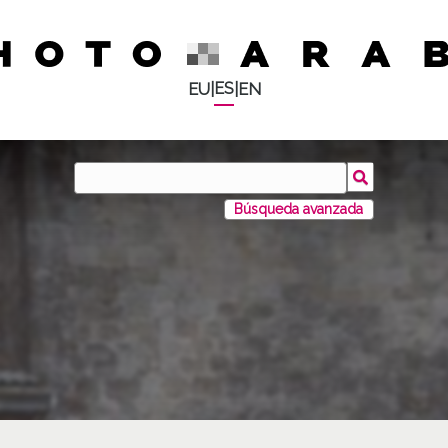
ES
EU
|
|
EN
Búsqueda avanzada