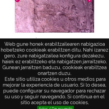
Ermitas de Álava: Contrasta, Nuestra Señora
Web gune honek erabiltzailearen nabigazioa
de Elizamendi
hobetzeko cookieak erabiltzen ditu. Nahi izanez
gero, zure nabigatzailea konfigura dezakezu,
haiek ez erabiltzeko eta nabigatzen jarraitzeko.
Gunean jarraitzen baduzu, cookieak erabiltzea
onartzen duzu.
AVISO LEGAL
Este sitio utiliza cookies u otros medios para
POLÍTICA DE PRIVACIDAD
mejorar la experiencia de usuario. Si lo desea,
puede configurar su navegador para rechazar
ACCESIBILIDAD
su uso y seguir navegando. Si continua en el
ATENCIÓN CIUDADANA
sitio acepta el uso de cookies.
Ados / De acuerdo