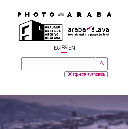
ES
EU
|
|
EN
Búsqueda avanzada