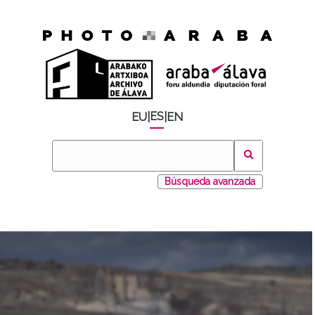
ES
EU
|
|
EN
Búsqueda avanzada