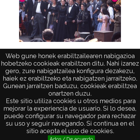
Etnografía de Gipuzkoa: Zarauz
Web gune honek erabiltzailearen nabigazioa
hobetzeko cookieak erabiltzen ditu. Nahi izanez
E
gero, zure nabigatzailea konfigura dezakezu,
haiek ez erabiltzeko eta nabigatzen jarraitzeko.
Gunean jarraitzen baduzu, cookieak erabiltzea
onartzen duzu.
AVISO LEGAL
Este sitio utiliza cookies u otros medios para
POLÍTICA DE PRIVACIDAD
mejorar la experiencia de usuario. Si lo desea,
puede configurar su navegador para rechazar
ACCESIBILIDAD
su uso y seguir navegando. Si continua en el
ATENCIÓN CIUDADANA
sitio acepta el uso de cookies.
Ados / De acuerdo