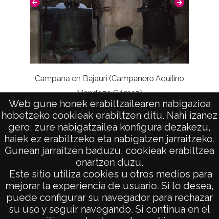
Campana en Bajauri (Campanero Aquilino
Mendoza Gómez)
Web gune honek erabiltzailearen nabigazioa
Campan
hobetzeko cookieak erabiltzen ditu. Nahi izanez
gero, zure nabigatzailea konfigura dezakezu,
haiek ez erabiltzeko eta nabigatzen jarraitzeko.
Gunean jarraitzen baduzu, cookieak erabiltzea
onartzen duzu.
AVISO LEGAL
Este sitio utiliza cookies u otros medios para
POLÍTICA DE PRIVACIDAD
mejorar la experiencia de usuario. Si lo desea,
puede configurar su navegador para rechazar
ACCESIBILIDAD
su uso y seguir navegando. Si continua en el
ATENCIÓN CIUDADANA