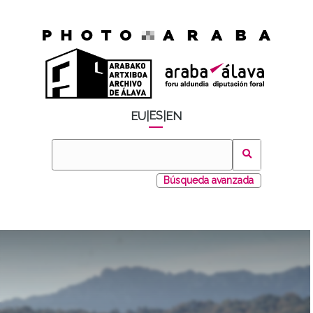
ES
EU
|
|
EN
Búsqueda avanzada