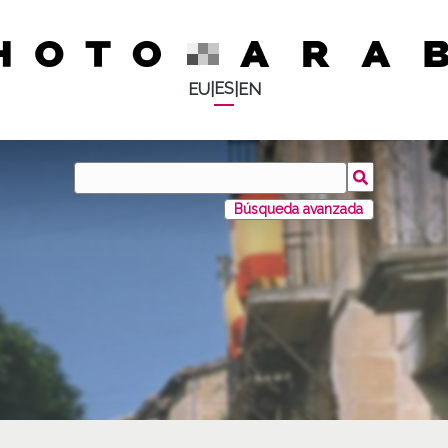
ES
EU
|
|
EN
Búsqueda avanzada