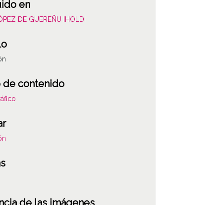
uido en
LÓPEZ DE GUEREÑU IHOLDI
lo
ón
 de contenido
áfico
ar
ón
as
ncia de las imágenes
-NC-SA 4.0