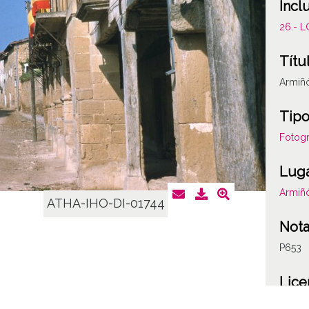
Incl
26.- 
Títu
Armiñ
Tipo
Fotogr
Lug
Armiñ
ATHA-IHO-DI-01744
Not
P653
Lice
CC BY