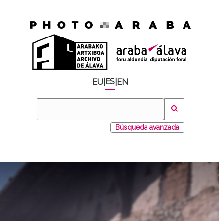
ES
EU
|
|
EN
Búsqueda avanzada