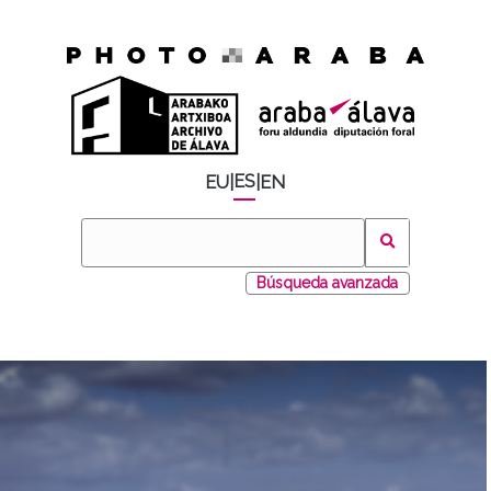
ES
EU
|
|
EN
Búsqueda avanzada