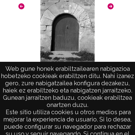
Web gune honek erabiltzailearen nabigazioa
Alegría de Álava (Dulanci)
hobetzeko cookieak erabiltzen ditu. Nahi izanez
gero, zure nabigatzailea konfigura dezakezu,
haiek ez erabiltzeko eta nabigatzen jarraitzeko.
Gunean jarraitzen baduzu, cookieak erabiltzea
onartzen duzu.
AVISO LEGAL
Este sitio utiliza cookies u otros medios para
POLÍTICA DE PRIVACIDAD
mejorar la experiencia de usuario. Si lo desea,
puede configurar su navegador para rechazar
ACCESIBILIDAD
su uso y seguir navegando. Si continua en el