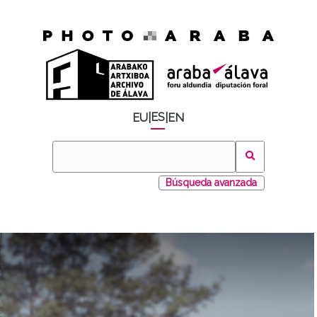
ES
EU
|
|
EN
Búsqueda avanzada