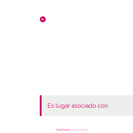
es lugar asociado con
Cuadrícula
Ver como lista