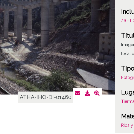
Incl
26.- 
Títu
Imagen
locali
Tipo
Fotogr
Lug
ATHA-IHO-DI-01460
Tierma
Mate
Rios y