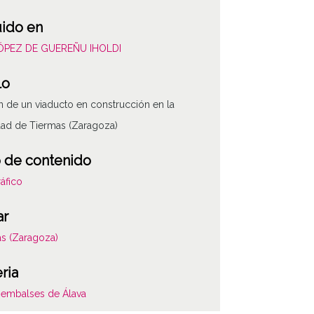
uido en
LÓPEZ DE GUEREÑU IHOLDI
lo
 de un viaducto en construcción en la
dad de Tiermas (Zaragoza)
 de contenido
áfico
ar
s (Zaragoza)
ria
 embalses de Álava