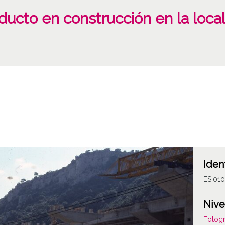
ducto en construcción en la loca
Iden
ES.010
Nive
Fotogr