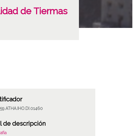
lidad de Tiermas
tificador
59.ATHA.IHO.DI.01460
l de descripción
afía