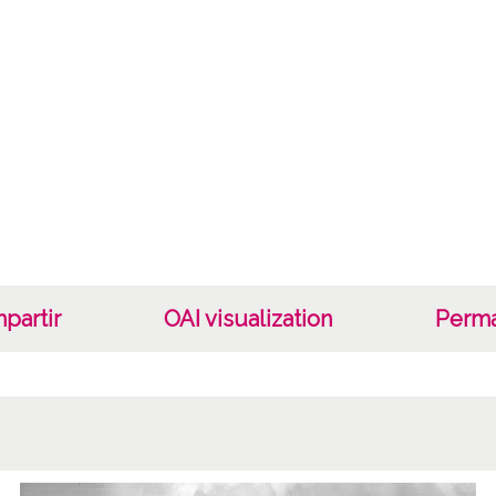
Not
P-045
Lice
CC BY
partir
OAI visualization
Perma