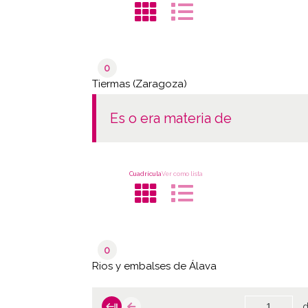
0
Tiermas (Zaragoza)
es o era materia de
Cuadrícula
Ver como lista
0
Rios y embalses de Álava
d