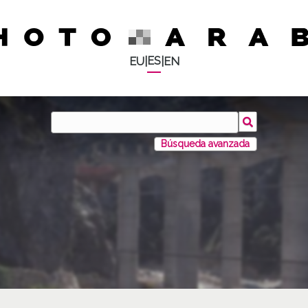
ES
EU
|
|
EN
Búsqueda avanzada