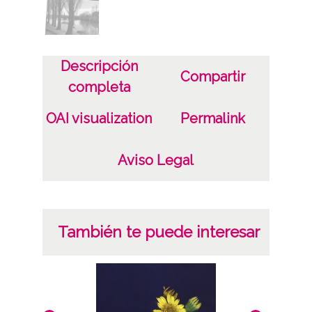
Notas
P-0063
Descripción
Licencia de las imágenes
Compartir
completa
CC BY-NC-SA 4.0
OAI visualization
Permalink
Aviso Legal
También te puede interesar