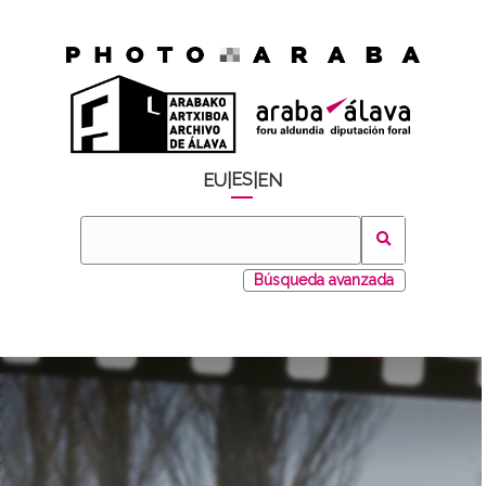
ES
EU
|
|
EN
Búsqueda avanzada