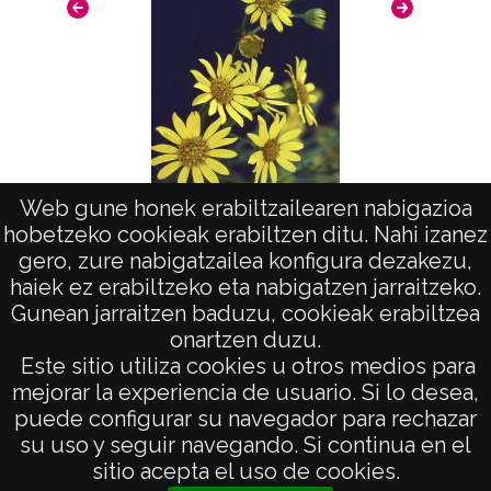
Web gune honek erabiltzailearen nabigazioa
hobetzeko cookieak erabiltzen ditu. Nahi izanez
Senecio Jacobea en Gobeo
Sat
gero, zure nabigatzailea konfigura dezakezu,
haiek ez erabiltzeko eta nabigatzen jarraitzeko.
Gunean jarraitzen baduzu, cookieak erabiltzea
onartzen duzu.
AVISO LEGAL
Este sitio utiliza cookies u otros medios para
POLÍTICA DE PRIVACIDAD
mejorar la experiencia de usuario. Si lo desea,
puede configurar su navegador para rechazar
ACCESIBILIDAD
su uso y seguir navegando. Si continua en el
ATENCIÓN CIUDADANA
sitio acepta el uso de cookies.