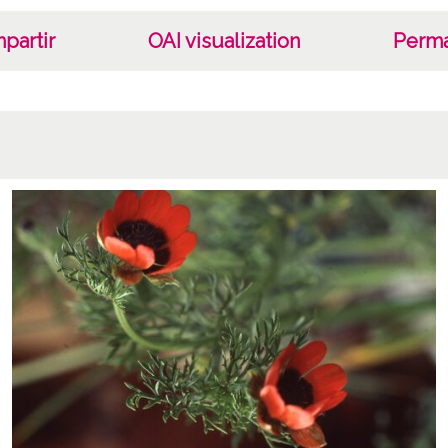
partir
OAI visualization
Perma