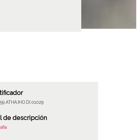
tificador
59.ATHA.IHO.DI.01029
l de descripción
afía