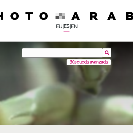
ES
EU
|
|
EN
Búsqueda avanzada