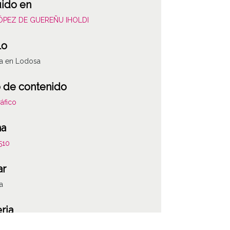
uido en
LÓPEZ DE GUEREÑU IHOLDI
lo
a en Lodosa
 de contenido
áfico
ha
510
ar
a
ria
s y flores