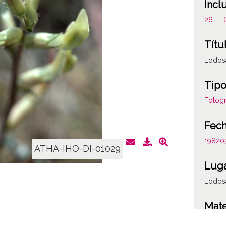
Incl
26.- 
Títu
Lodos
Tipo
Fotogr
Fec
19820
ATHA-IHO-DI-01029
Lug
Lodos
Mate
Planta