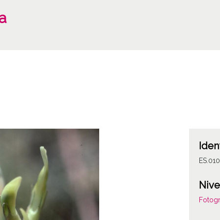
a
Iden
ES.010
Nive
Fotogr