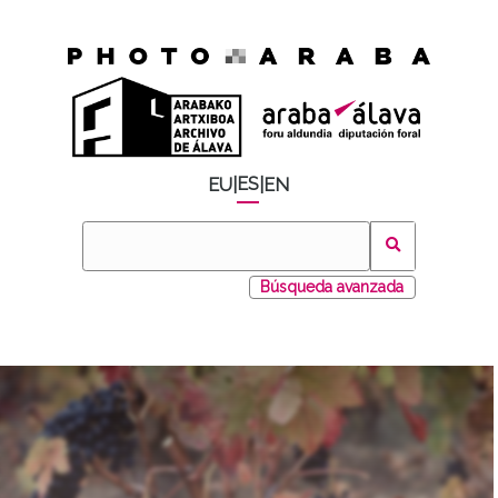
ES
EU
|
|
EN
Búsqueda avanzada