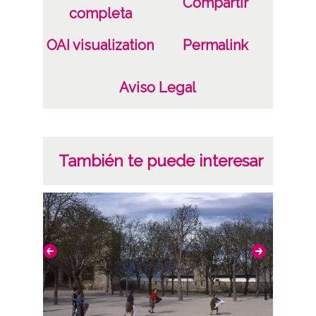
Compartir
completa
OAI visualization
Permalink
Aviso Legal
También te puede interesar