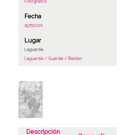
Fotográfico
Fecha
19791020
Lugar
Laguardia
Laguardia / Guardia / Biasteri
Materia
Plantas y flores
Licencia de las imágenes
CC BY-NC-SA 4.0
Descripción