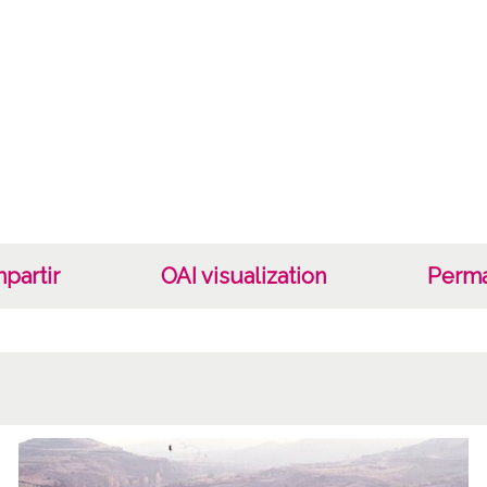
Lice
CC BY
partir
OAI visualization
Perma