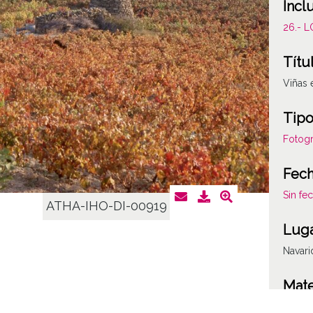
Incl
26.- 
Títu
Viñas 
Tipo
Fotogr
Fec
Sin fe
ATHA-IHO-DI-00919
Lug
Navari
Mate
Planta