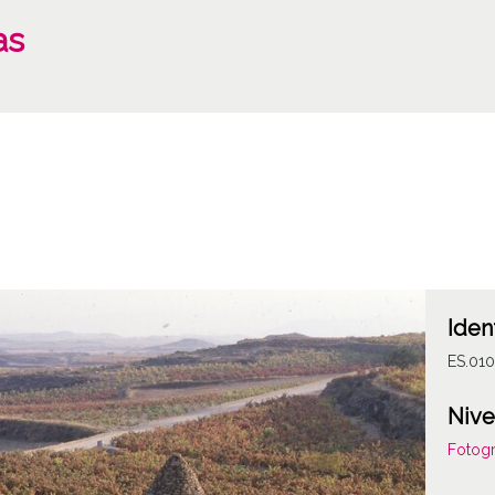
as
Iden
ES.010
Nive
Fotogr