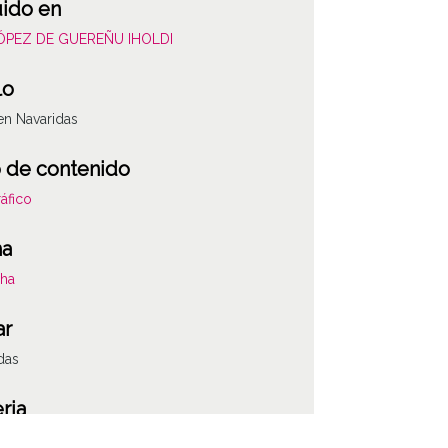
uido en
LÓPEZ DE GUEREÑU IHOLDI
lo
en Navaridas
 de contenido
áfico
ha
cha
ar
das
ria
s y flores