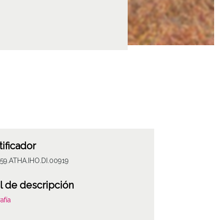
tificador
59.ATHA.IHO.DI.00919
l de descripción
afía