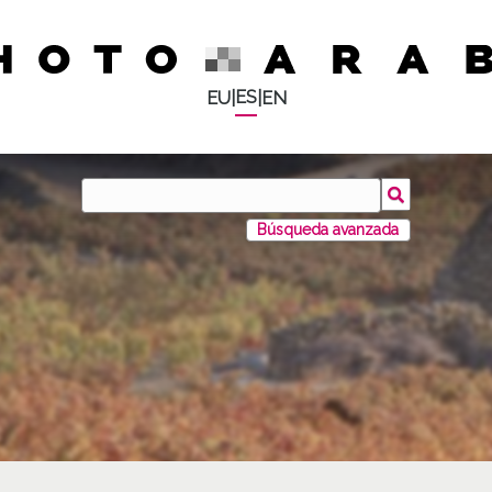
ES
EU
|
|
EN
Búsqueda avanzada