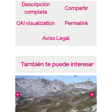
Descripción
Hayas
Compartir
completa
Licencia de las imágenes
OAI visualization
Permalink
CC BY-NC-SA 4.0
Aviso Legal
También te puede interesar