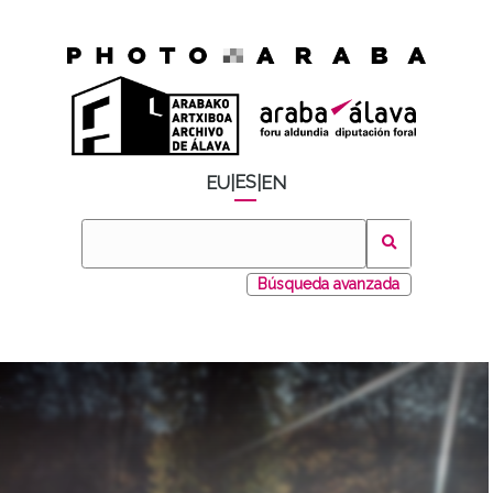
ES
EU
|
|
EN
Búsqueda avanzada