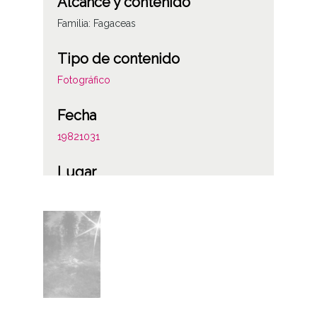
Alcance y contenido
Familia: Fagaceas
Tipo de contenido
Fotográfico
Fecha
19821031
Lugar
Puerto de Herrera
Peñacerrada / Urizaharra
Materia
Plantas y flores
Notas