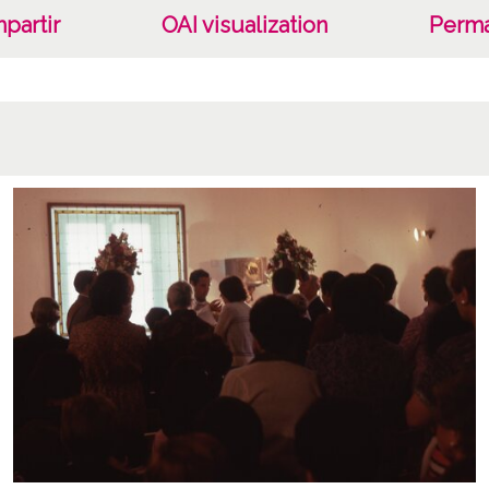
partir
OAI visualization
Perma