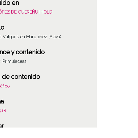
uido en
LÓPEZ DE GUEREÑU IHOLDI
lo
a Vulgaris en Marquínez (Álava)
nce y contenido
a: Primulaceas
 de contenido
áfico
ha
418
ar
nez (Álava)