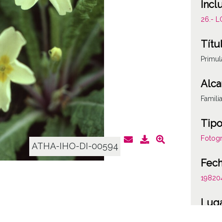
Incl
26.- 
Títu
Primul
Alca
Famili
Tipo
Fotogr
ATHA-IHO-DI-00594
Fec
19820
Lug
Marquí