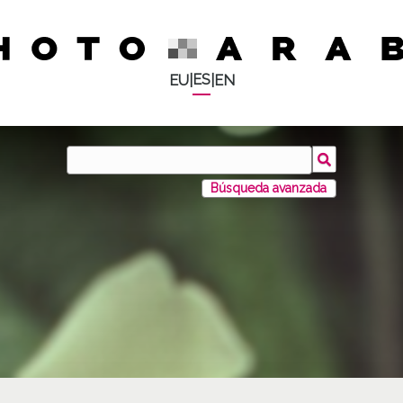
ES
EU
|
|
EN
Búsqueda avanzada