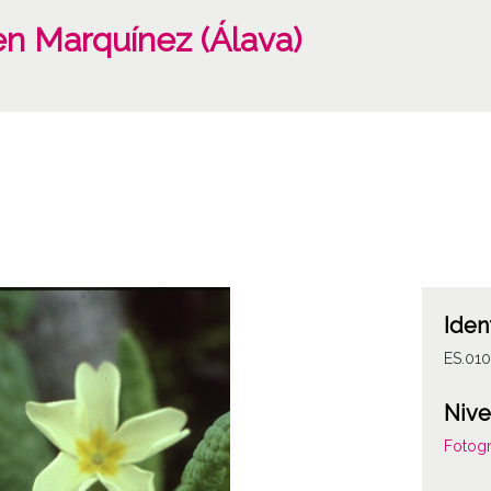
en Marquínez (Álava)
Iden
ES.010
Nive
Fotogr