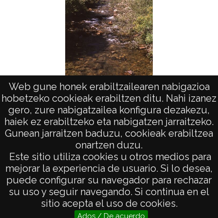
Web gune honek erabiltzailearen nabigazioa
Pueblos de Huesca
hobetzeko cookieak erabiltzen ditu. Nahi izanez
gero, zure nabigatzailea konfigura dezakezu,
haiek ez erabiltzeko eta nabigatzen jarraitzeko.
Gunean jarraitzen baduzu, cookieak erabiltzea
onartzen duzu.
AVISO LEGAL
Este sitio utiliza cookies u otros medios para
POLÍTICA DE PRIVACIDAD
mejorar la experiencia de usuario. Si lo desea,
puede configurar su navegador para rechazar
ACCESIBILIDAD
su uso y seguir navegando. Si continua en el
ATENCIÓN CIUDADANA
sitio acepta el uso de cookies.
Ados / De acuerdo