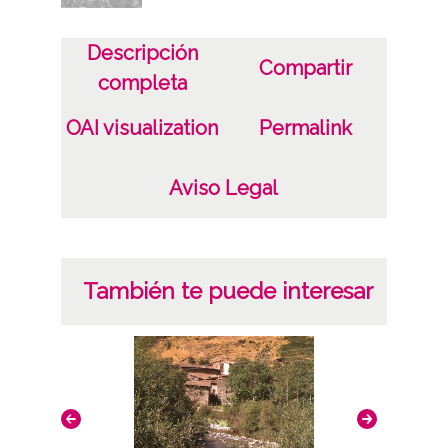
Notas
Quita meriendas, Azafrán silvestre, etc.
Descripción
Compartir
completa
Licencia de las imágenes
OAI visualization
Permalink
CC BY-NC-SA 4.0
Aviso Legal
También te puede interesar