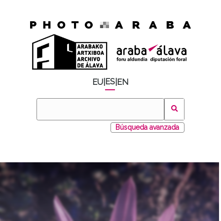
ES
EU
|
|
EN
Búsqueda avanzada