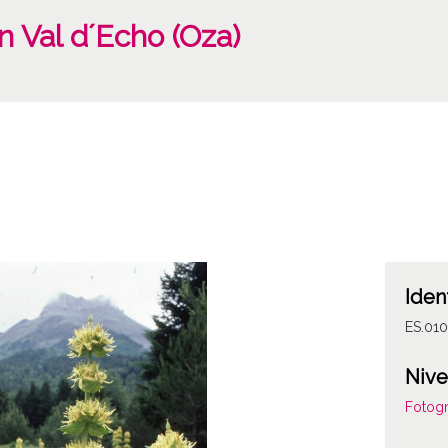
n Val d´Echo (Oza)
Iden
ES.010
Nive
Fotogr