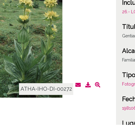
Incl
26.- 
Títu
Gentia
Alca
Famili
Tipo
Fotogr
ATHA-IHO-DI-00272
Fec
19810
Lug
Val d´