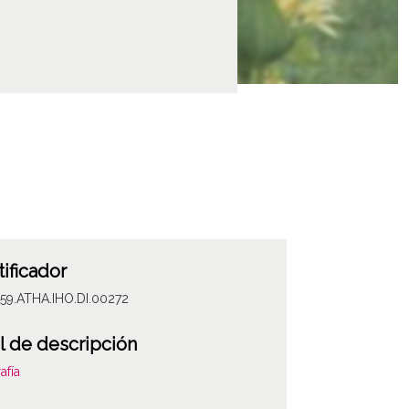
tificador
59.ATHA.IHO.DI.00272
l de descripción
afía