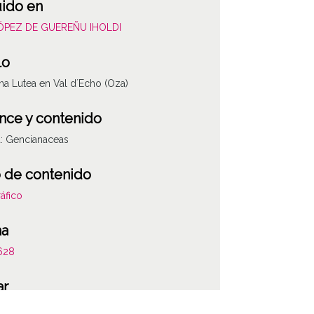
uido en
LÓPEZ DE GUEREÑU IHOLDI
lo
na Lutea en Val d´Echo (Oza)
nce y contenido
a: Gencianaceas
 de contenido
áfico
ha
628
ar
Echo (Oza)