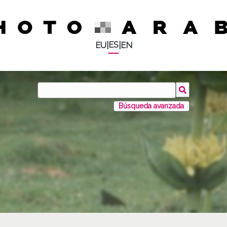
ES
EU
|
|
EN
Búsqueda avanzada