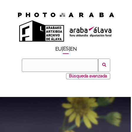
ES
EU
|
|
EN
Búsqueda avanzada