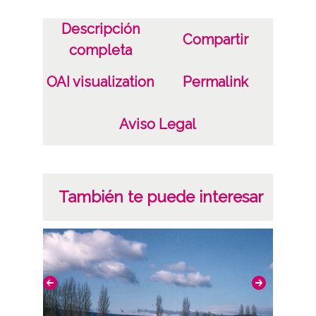
Notas
Hierba de Santiago o hierba cana
Descripción
Compartir
completa
Licencia de las imágenes
OAI visualization
Permalink
CC BY-NC-SA 4.0
Aviso Legal
También te puede interesar