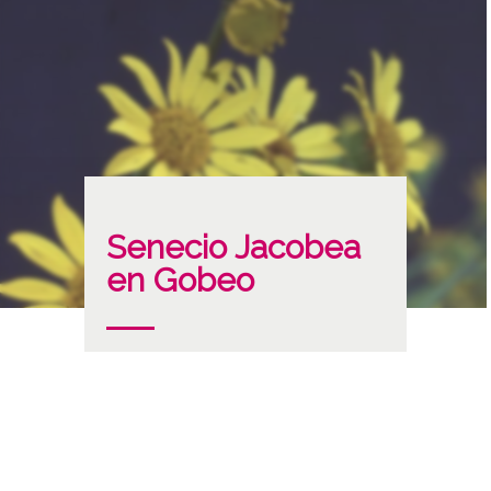
Senecio Jacobea
en Gobeo