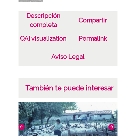
Notas
Tusilago, fárfara, pie de caballo, uña de
Descripción
Compartir
caballo
completa
OAI visualization
Permalink
Licencia de las imágenes
CC BY-NC-SA 4.0
Aviso Legal
También te puede interesar