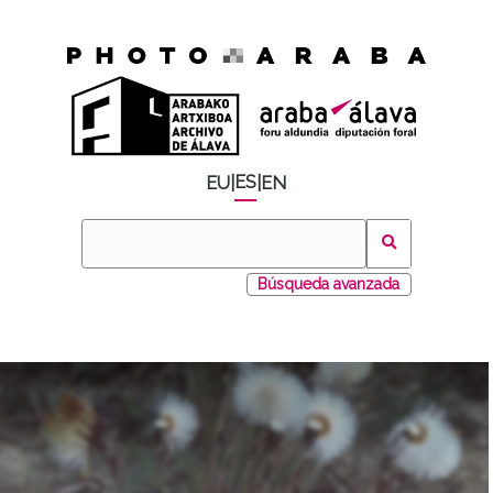
ES
EU
|
|
EN
Búsqueda avanzada