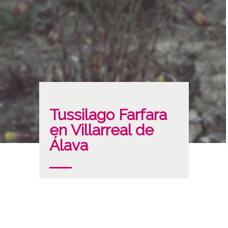
Tussilago Farfara
en Villarreal de
Álava