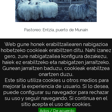
Pastoreo: Entzia, puerto de Munain
Web gune honek erabiltzailearen nabigazioa
Pas
hobetzeko cookieak erabiltzen ditu. Nahi izanez
gero, zure nabigatzailea konfigura dezakezu,
haiek ez erabiltzeko eta nabigatzen jarraitzeko.
Gunean jarraitzen baduzu, cookieak erabiltzea
onartzen duzu.
AVISO LEGAL
Este sitio utiliza cookies u otros medios para
POLÍTICA DE PRIVACIDAD
mejorar la experiencia de usuario. Si lo desea,
puede configurar su navegador para rechazar
ACCESIBILIDAD
su uso y seguir navegando. Si continua en el
ATENCIÓN CIUDADANA
sitio acepta el uso de cookies.
Ados / De acuerdo