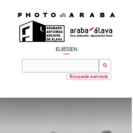
ES
EU
|
|
EN
Búsqueda avanzada