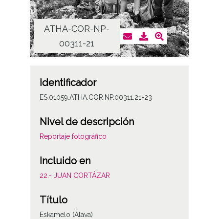
ATHA-COR-NP-
AT
00311-21
Identificador
ES.01059.ATHA.COR.NP.00311.21-23
Nivel de descripción
Reportaje fotográfico
Incluido en
22.- JUAN CORTÁZAR
Título
Eskamelo (Álava)