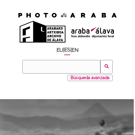
ES
EU
|
|
EN
Búsqueda avanzada