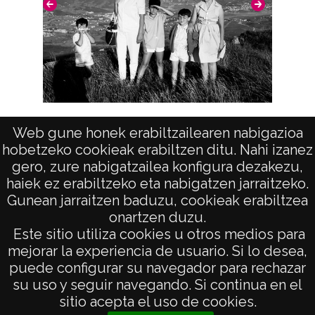
Jaizkibel (Gipuzkoa)
Web gune honek erabiltzailearen nabigazioa
hobetzeko cookieak erabiltzen ditu. Nahi izanez
gero, zure nabigatzailea konfigura dezakezu,
haiek ez erabiltzeko eta nabigatzen jarraitzeko.
Gunean jarraitzen baduzu, cookieak erabiltzea
onartzen duzu.
AVISO LEGAL
Este sitio utiliza cookies u otros medios para
POLÍTICA DE PRIVACIDAD
mejorar la experiencia de usuario. Si lo desea,
puede configurar su navegador para rechazar
ACCESIBILIDAD
su uso y seguir navegando. Si continua en el
ATENCIÓN CIUDADANA
sitio acepta el uso de cookies.