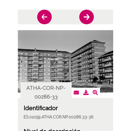
ATHA-COR-NP-
AT
00286-33
Identificador
ES.01059.ATHA.COR.NP.00286.33-36