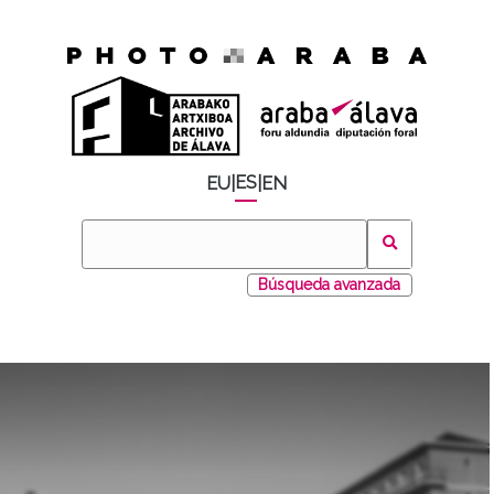
ES
EU
|
|
EN
Búsqueda avanzada