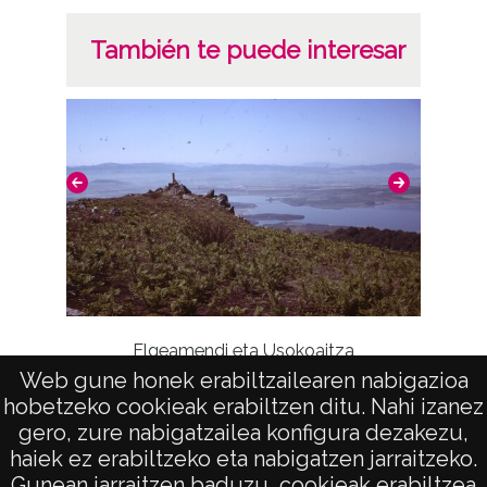
También te puede interesar
Elgeamendi eta Usokoaitza
Web gune honek erabiltzailearen nabigazioa
hobetzeko cookieak erabiltzen ditu. Nahi izanez
gero, zure nabigatzailea konfigura dezakezu,
haiek ez erabiltzeko eta nabigatzen jarraitzeko.
Gunean jarraitzen baduzu, cookieak erabiltzea