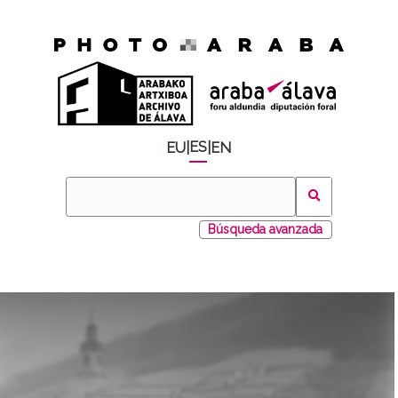
ES
EU
|
|
EN
Búsqueda avanzada