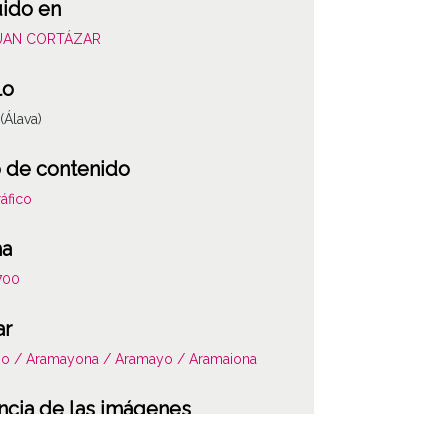
uido en
JUAN CORTÁZAR
lo
(Álava)
 de contenido
áfico
ha
700
ar
io / Aramayona / Aramayo / Aramaiona
ATHA-COR-NP-0023
ncia de las imágenes
-NC-SA 4.0