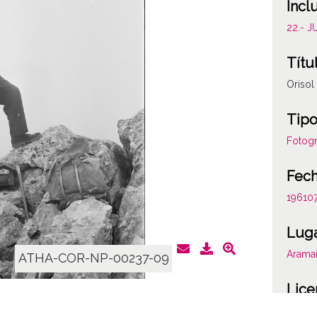
Incl
22.- 
Títu
Orisol 
Tipo
Fotogr
Fec
19610
Lug
Arama
ATHA-COR-NP-00237-09
Lice
CC BY