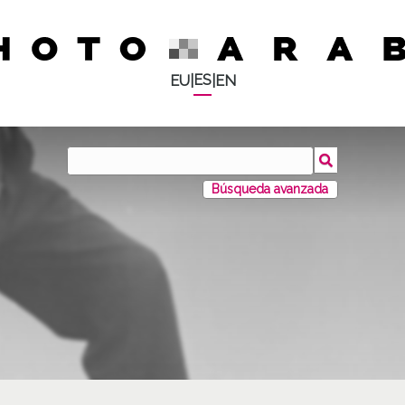
ES
EU
|
|
EN
Búsqueda avanzada