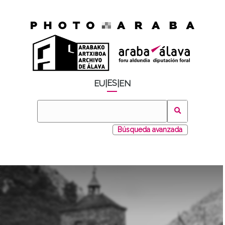
ES
EU
|
|
EN
Búsqueda avanzada