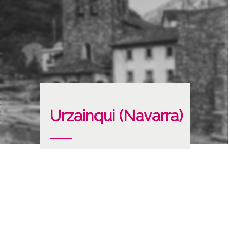
Urzainqui (Navarra)