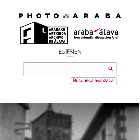
ES
EU
|
|
EN
Búsqueda avanzada