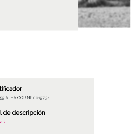
tificador
059.ATHA.COR.NP.00197.34
l de descripción
afía