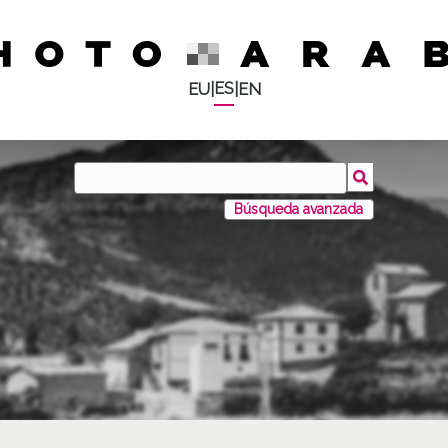
ES
EU
|
|
EN
Búsqueda avanzada