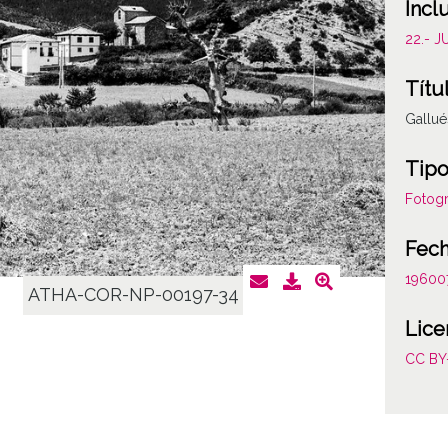
Incl
22.- 
Títu
Gallué
Tipo
Fotogr
Fec
19600
ATHA-COR-NP-00197-34
Lice
CC BY