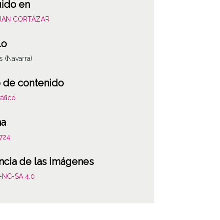
uido en
JUAN CORTÁZAR
lo
s (Navarra)
 de contenido
áfico
ha
724
ncia de las imágenes
-NC-SA 4.0