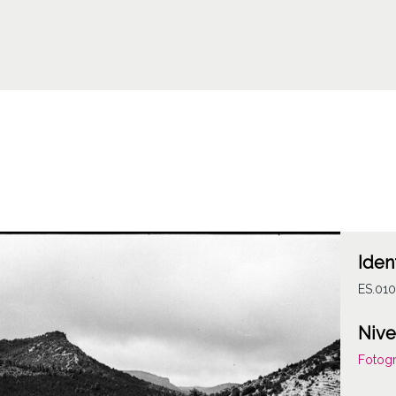
Iden
ES.01
Nive
Fotogr